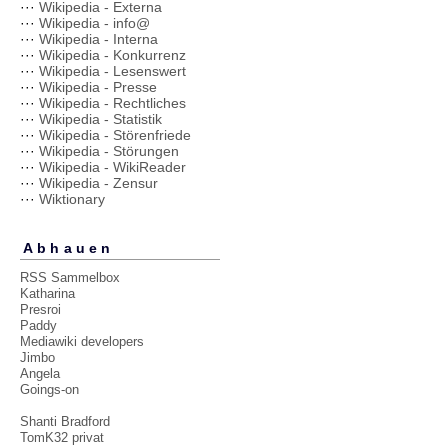
···
Wikipedia - Externa
···
Wikipedia - info@
···
Wikipedia - Interna
···
Wikipedia - Konkurrenz
···
Wikipedia - Lesenswert
···
Wikipedia - Presse
···
Wikipedia - Rechtliches
···
Wikipedia - Statistik
···
Wikipedia - Störenfriede
···
Wikipedia - Störungen
···
Wikipedia - WikiReader
···
Wikipedia - Zensur
···
Wiktionary
Abhauen
RSS Sammelbox
Katharina
Presroi
Paddy
Mediawiki developers
Jimbo
Angela
Goings-on
Shanti Bradford
TomK32 privat