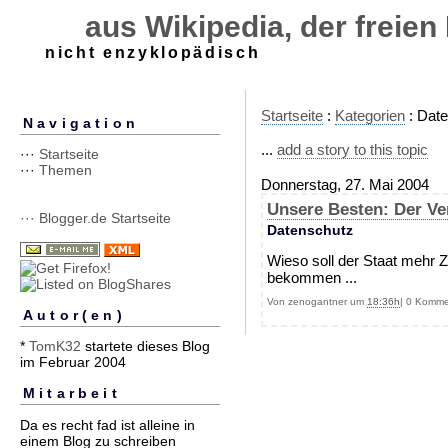
aus Wikipedia, der freien
nicht enzyklopädisch
Startseite
:
Kategorien
: Dat
Navigation
...
add a story to this topic
···
Startseite
···
Themen
Donnerstag, 27. Mai 2004
Unsere Besten: Der V
··· Blogger.de Startseite
Datenschutz
Wieso soll der Staat mehr Z
bekommen ...
Von zenogantner um
18:36h
| 0 Komme
Autor(en)
*
TomK32
startete dieses Blog
im Februar 2004
Mitarbeit
Da es recht fad ist alleine in
einem Blog zu schreiben